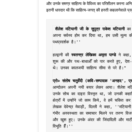
और उनके समग्र साहित्य के वैविध्य का परिशीलन करना अनिवा
इतनी धारदार थी कि साहित्य-जगत् की हस्ती कहलानेवाले प्
शैलेश मटियानी जी के सुपुत्र राकेश मटियानी
 का 
अपना सर्वस्व होम कर दिया था, हम उसी मूल्य की र
पथप्रदर्शक है।''

हल्द्वानी की 
स्वतन्त्र लेखिका अमृता पाण्डे
 ने कहा,
शुरू की और पथ-बाधाओँ को पार करते हुए, देश-द
थे। उनका कालजयी साहित्य सीमा से परे है।" 

प्रो० संतोष चतुर्वेदी (कवि-सम्पादक 'अनहद', प्
आन्दोलन अपनी नयी बयार लेकर आया। शैलेश मटिय
उनके सोच का दाइरा विस्तृत था, जो उनकी कहानियो
क्षेत्रोँ में उन्होंने जो काम किये, वे हमें चकित कर 
लेखक देवेन्द्र मेवाड़ी, दिल्ली ने कहा, ''मटियानी
गंभीर अस्वस्थता का समाचार मिलने पर तरुण विज
और खुश हुए। उनके अंदर की जिंदादिली और माटी स
विभूति हैँ।''