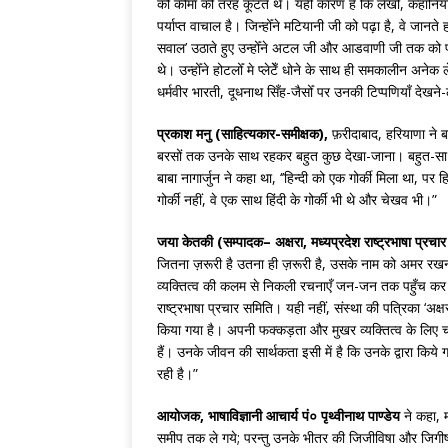
को कीमा की तरह कूटते थे। यही कारण है कि लेखोँ, कहानियोँ
पर्याप्त वाचाल है। जिन्होँने मटियानी जी को पढ़ा है, वे जानते
सवाल’ उठाते हुए उन्होँने अटल जी और आडवाणी जी तक को पाखण्
थे। उन्होँने होटलोँ मे प्लेटेँ धोने के साथ ही समकालीन अन
धर्मवीर भारती, दूधनाथ सिँह-जैसोँ पर उनकी टिप्पणियाँ देख
प्रकाश मनु (साहित्यकार-समीक्षक),
फ़रीदाबाद, हरियाणा ने बता
बरसों तक उनके साथ रहकर बहुत कुछ देखा-जाना। बहुत-सा तो
बाबा नागार्जुन ने कहा था, ‘’हिन्दी को एक गोर्की मिला था, पर
गोर्की नहीं, वे एक साथ हिंदी के गोर्की भी थे और चेखव भी।”
जया केतकी (सम्पादक– अक्षरा, मध्यप्रदेश राष्ट्रभाषा प्रचा
जितना ज़रूरी है उतना ही ज़रूरी है, उसके नाम को अमर रखन
व्यक्तित्व की कलम से निकली रचनाएँ जन-जन तक पहुँच कर औ
राष्ट्रभाषा प्रचार समिति। यही नहीं, संस्था की पत्रिका ‘अक्षरा
किया गया है। अपनी फक्कड़ता और मुखर व्यक्तित्व के लिए चर्
हैं। उनके जीवन की सार्थकता इसी में है कि उनके द्वारा किये
रही है।”
आयोजक, भाषाविज्ञानी आचार्य पं० पृथ्वीनाथ पाण्डेय
ने कहा, म
समीप तक ले गये; परन्तु उनके भीतर की जिजीविषा और जिगीष