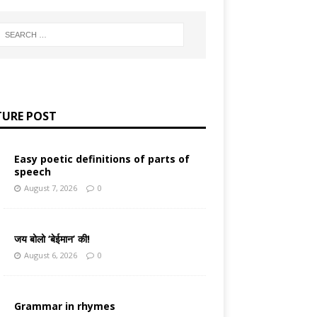
TURE POST
Easy poetic definitions of parts of
speech
August 7, 2026
0
जय बोलो ‘बेईमान’ की!
August 6, 2026
0
Grammar in rhymes