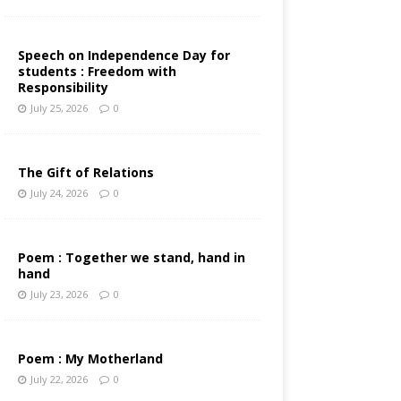
Speech on Independence Day for
students : Freedom with
Responsibility
July 25, 2026
0
The Gift of Relations
July 24, 2026
0
Poem : Together we stand, hand in
hand
July 23, 2026
0
Poem : My Motherland
July 22, 2026
0