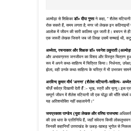
अल्मोड़ा से शिक्षिका
डॉ० दीपा गुप्ता
ने कहा, ” शैलेश मटियानी
रोक सकते हैं, समय लगता है; मगर जो लेखक इन कठिनाइयों स
आलोक में जीवन की सारी कालिमा धुल जाती है। बचपन से ही म
एक जरूरी लेखक जिसने जब जो लिखा उसमें सच्चाई थी, कट
अध्येता, रचनाकार और शिक्षक डॉ० पवनेश ठकुराती (अल्मोड़
और अभावग्रस्त जनजीवन का विशद और विस्तृत चित्रण हुआ ह
रूप में अपने कथा-साहित्य में चित्रित किया। निर्धनता, उपेक्ष
झेला, वही उनके कथा-साहित्य के चरित्र में भी उभरकर साम
अरविन्द कुमार मौर्य ‘अनन्त’ (शैलेश मटियानी-साहित्य- अध्य
चीज़ेँ सर्वत्र दिखायी देती हैँ :– भूख, स्त्री और मृत्यु।.इस
सम्पूर्ण जीवन में शैलेश मटियानी जी एक योद्धा की भाँति संघर्ष
यह अतिशयोक्ति नहीं कहलायेगी।”
जयप्रकाश पाण्डेय (युवा लेखक और वरिष्ठ राजभाषा
अधिकारी
की उस धारा के प्रतिनिधि हैं, जहाँ संवेदना किसी लोकलुभावन भ
जिनकी कहानियाँ उत्तराखंड के ऊबड़-खाबड़ भूगोल से निकलत