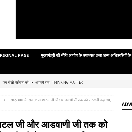
ERSONAL PAGE
मुख्यमंत्री की नीति आयोग के उपाध्यक्ष तथा अन्य अधिकारियों के
]
जय बोलो ‘बेईमान’ की!
आपकी बात : THINKING MATTER
]
Grammar in rhymes
ENGLISH LITERATURE
‘राष्ट्रभाषा के सवाल’ पर अटल जी और आडवाणी जी तक को पाखण्डी कहा था,
]
English Grammar: Poetic Definitions
ENGLISH LITERATURE
ADV
]
Poetic Grammar: Learning English Through Rhyme Introduction
पर अटल जी और आडवाणी जी तक को
RATURE