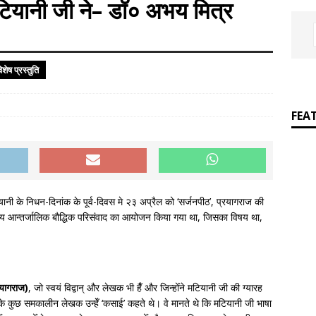
]
Easy poetic definitions of parts of speech
ENGLISH
टियानी जी ने– डॉ० अभय मित्र
ेष प्रस्तुति
FEA
नी के निधन-दिनांक के पूर्व-दिवस मे २३ अप्रैल को ‘सर्जनपीठ’, प्रयागराज की
रीय आन्तर्जालिक बौद्धिक परिसंवाद का आयोजन किया गया था, जिसका विषय था,
रयागराज)
, जो स्वयं विद्वान् और लेखक भी हैँ और जिन्होँने मटियानी जी की ग्यारह
 के कुछ समकालीन लेखक उन्हेँ ‘कसाई’ कहते थे। वे मानते थे कि मटियानी जी भाषा