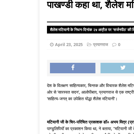
[ August 7, 2026 
पाखण्डी कहा था, शैलेश म
LITERATURE
शैलेश मटियानी के निधन-दिनांक २४ अप्रैल पर 'सर्जनपीठ' की विश
April 23, 2025
प्रयागराज
0
देश के विलक्षण साहित्यकार, चिन्तक और विचारक शैलेश मटिया
ओर से ‘सारस्वत सदन’, आलोपीबाग़, प्रयागराज से एक राष्ट्
‘साहित्य-जगत् का उपेक्षित योद्धा शैलेश मटियानी’।
मटियानी जी के चिर-परिचित प्रकाशक डॉ० अभय मित्र (प्
पाण्डुलिपियोँ का प्रकाशन किया था, ने बताया, “मटियानी जी