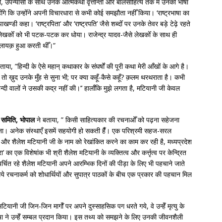
, उपन्यासोँ के साथ उनके आत्मकथा वृत्तान्तोँ और बालसाहित्य तक मे उनकी भाषा
 होँगे कि उन्होँने अपनी विचारधारा से कभी कोई समझौता नहीँ किया। ‘राष्ट्रभाषा का
डी कहा। ‘राष्ट्रपिता’ और ‘राष्ट्रपति’ जैसे शब्दोँ पर उनके तेवर बड़े टेढ़े रहते
ेक लेखकोँ को भी पटक-पटक कर धोया। राजेन्द्र यादव-जैसे लेखकोँ के साथ ही
ने-लायक़ हुआ करती थीँ।”
या, ”हिन्दी के ऐसे महान् कथाकार के संघर्षों की पूरी कथा मेरी आँखों के आगे है।
 ख़ुद उनके मुँह से सुना भी; पर क्या कहूँ-कैसे कहूँ? क़लम थरथराता है। कभी
 हिन्दी वालों ने उसकी कद्र नहीं की।’’ हालाँकि मुझे लगता है, मटियानी जी केवल
र समिति, भोपाल
ने बताया, ” किसी साहित्यकार की रचनाओँ को पढ़ना सहेजना
ा। अनेक संस्थाएँ इसमें सहयोगी हो सकती हैँ। एक परिश्रमी सहज-सरल
र शैलेश मटियानी जी के नाम को रेखांकित करने का काम कर रही है, मध्यप्रदेश
’ का एक विशेषांक भी श्री शैलेश मटियानी के व्यक्तित्व और कर्त्तृत्व पर केन्द्रित
चित रहे शैलेश मटियानी अपने आरम्भिक दिनों की पीड़ा के लिए भी पहचाने जाते
 गये रचनाकर्म को शोधार्थियों और सुपात्र पाठकों के बीच एक प्रकार की पहचान मिल
टियानी जी जिन-जिन मार्गोँ पर अपने दुस्साहसिक पग धरते गये, वे उन्हेँ मृत्यु के
ा ने उन्हेँ सम्बल प्रदान किया। इस तथ्य को समझने के लिए उनकी जीवनशैली