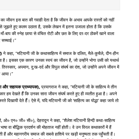
 का जीवन इस बात की गवाही देता है कि जीवन के अभाव आपके रास्तों को नहीं
े जूझते हुए कलम उठाता है, उसके लेखन में इतना उजाला होता है कि उसके
ाँ-बाप की स्नेह छाया से वंचित रोटी और छत के लिए दर-दर ठोकरें खाने वाला
ु सच्चाई।”
ा)
ने कहा, “मटियानी जी के कथासाहित्य में समाज के दलित, मैले-कुचैले, दीन-हीन
ै। इसका एक कारण उनका स्वयं का जीवन है, जो उन्होंने भोगा उसी को यथार्थ
ा, तिरस्कार, अपमान, दु:ख-दर्द और विपुल संघर्ष का दंश, जो उन्होंने अपने जीवन में
ने आया।”
ेता और सहायक प्राध्यापक),
प्रयागराज ने कहा, “मटियानी जी के साहित्य मे तीन
 प्रकार हम देखते हैँ कि उनका सारा जीवन संघर्ष करते हुए ही व्यतीत हुआ है। अपने
 करते दिखायी देते हैँ। ऐसे में, यदि मटियानी जी को ‘साहित्य का योद्धा’ कहा जाये तो
, ओ० एन० जी० सी०), देहरादून ने कहा, “शैलेश मटियानी हिन्दी कथा-साहित्य
ाषा वा बौद्धिक प्रदर्शन की मोहताज नहीं होती। वे उन विरल कथाकारों में हैं
ी हैं और महानगरीय समाज की सबसे हाशिये पर खड़ी मनुष्यता तक पहुँचती हैं।