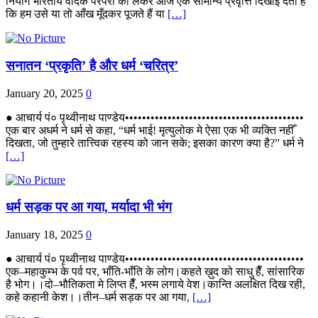
नियोग भारतीय वैदिक परंपरा को लेकर आज एक सामान्य प्रवृत्ति दिखाई देती है
कि हम उसे या तो आँख मूँदकर पूजते हैं या
[…]
सनातन ‘प्रकृति’ है और धर्म ‘चरित्र’
January 20, 2025
0
● आचार्य पं० पृथ्वीनाथ पाण्डेय••••••••••••••••••••••••••••••••••••••••••
एक बार अधर्म ने धर्म से कहा, “धर्म भाई! मृत्युलोक मे ऐसा एक भी व्यक्ति नहीँ
दिखता, जो तुम्हारे तात्त्विक रहस्य को जान सके; इसका कारण क्या है?” धर्म ने
[…]
धर्म सड़क पर आ गया, मर्यादा भी भंग
January 18, 2025
0
● आचार्य पं० पृथ्वीनाथ पाण्डेय••••••••••••••••••••••••••••••••••••••••••
एक–महाकुम्भ के पर्व पर, भाँति-भाँति के लोग।कहते ख़ुद को साधु हैँ, सांसारिक
है भोग।।दो–भौतिकता मे लिप्त हैँ, भस्म लगाये वेश।कान्ति अलक्षित दिख रही,
कहे कहानी केश।।तीन–धर्म सड़क पर आ गया,
[…]