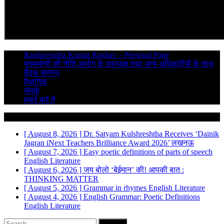
Raghavendra Kumar Raghav – Personal Page
मुख्यमंत्री की नीति आयोग के उपाध्यक्ष तथा अन्य अधिकारियों के साथ
बैठक सम्पन्न
वैधानिक
संपर्क
हमारे बारे में
Breaking News
[ August 8, 2026 ]
Dr. Satyam Kulshreshtha Receives ‘Dainik
Jagran iNext Teachers Brilliance Award 2026’
लखनऊ
[ August 7, 2026 ]
Easy poetic definitions of parts of speech
English Literature
[ August 6, 2026 ]
जय बोलो ‘बेईमान’ की!
आपकी बात :
THINKING MATTER
[ August 5, 2026 ]
Grammar in rhymes
English Literature
[ August 4, 2026 ]
English Grammar: Poetic Definitions
English Literature
Search