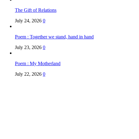
The Gift of Relations
July 24, 2026
0
Poem : Together we stand, hand in hand
July 23, 2026
0
Poem : My Motherland
July 22, 2026
0
Copyright @ Indian Voice 24
L.O.C. (League Of Citizens)
Designed By:
Infinity Ventures (India) Pvt Ltd