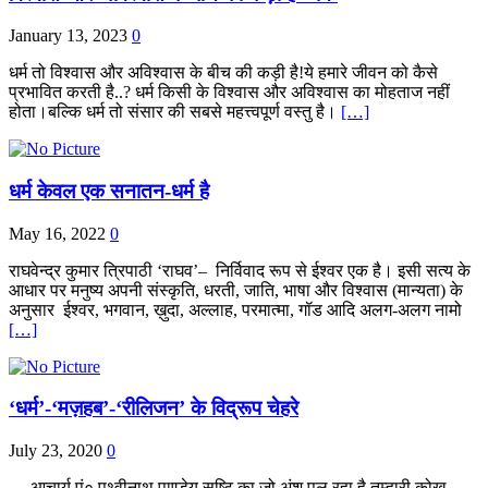
January 13, 2023
0
धर्म तो विश्वास और अविश्वास के बीच की कड़ी है!ये हमारे जीवन को कैसे
प्रभावित करती है..? धर्म किसी के विश्वास और अविश्वास का मोहताज नहीं
होता।बल्कि धर्म तो संसार की सबसे महत्त्वपूर्ण वस्तु है।
[…]
धर्म केवल एक सनातन-धर्म है
May 16, 2022
0
राघवेन्द्र कुमार त्रिपाठी ‘राघव’– निर्विवाद रूप से ईश्वर एक है। इसी सत्य के
आधार पर मनुष्य अपनी संस्कृति, धरती, जाति, भाषा और विश्वास (मान्यता) के
अनुसार ईश्वर, भगवान, ख़ुदा, अल्लाह, परमात्मा, गॉड आदि अलग-अलग नामो
[…]
‘धर्म’-‘मज़हब’-‘रीलिजन’ के विद्रूप चेहरे
July 23, 2020
0
— आचार्य पं० पृथ्वीनाथ पाण्डेय सृष्टि का जो अंश,पल रहा है तुम्हारी कोख