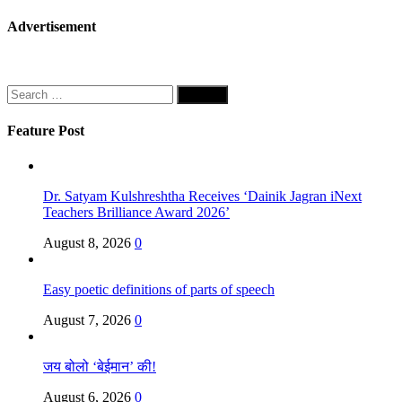
Advertisement
Search
for:
Feature Post
Dr. Satyam Kulshreshtha Receives ‘Dainik Jagran iNext
Teachers Brilliance Award 2026’
August 8, 2026
0
Easy poetic definitions of parts of speech
August 7, 2026
0
जय बोलो ‘बेईमान’ की!
August 6, 2026
0