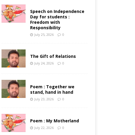
Speech on Independence
Day for students :
Freedom with
Responsibility
July 25, 2026
0
The Gift of Relations
July 24, 2026
0
Poem : Together we
stand, hand in hand
July 23, 2026
0
Poem : My Motherland
July 22, 2026
0