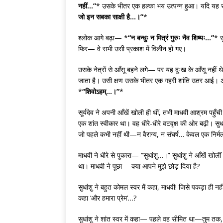
नहीं…”
* उसके भीतर एक हल्का भय उत्पन्न हुआ। यदि यह सब 
जो इन सबका साक्षी है…।”
*
श्लोक आगे बढ़ा— *
“न बन्धुः न मित्रं गुरुः नैव शिष्यः…”
* स
फिर— वे सभी उसी प्रकाश में विलीन हो गए।
उसके नेत्रों से आँसू बहने लगे— पर यह दुःख के आँसू नहीं थ
जाता है। उसी क्षण उसके भीतर एक गहरी शांति उतर आई। अ
*
“शिवोऽहम्…।”
*
सूर्यदेव ने अपनी आँखें खोली ही थीं, तभी माधवी आश्रम पहु
एक शांत स्वीकार था। वह धीरे-धीरे वटवृक्ष की ओर बढ़ी। सु
जो पहले कभी नहीं थी—न वैराग्य, न संघर्ष… केवल एक निर्म
माधवी ने धीरे से पुकारा— “सुधांशु…।” सुधांशु ने आँखें खोली
था। माधवी ने पूछा— क्या आपने मुझे छोड़ दिया है?
सुधांशु ने बहुत कोमल स्वर में कहा, माधवी! जिसे पकड़ा ही न
कहा ‘और हमारा प्रेम’…?
सुधांशु ने शांत स्वर में कहा— पहले वह सीमित था—तुम तक