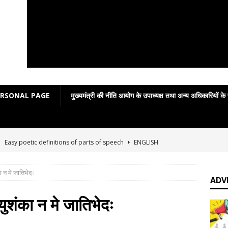
ERSONAL PAGE
मुख्यमंत्री की नीति आयोग के उपाध्यक्ष तथा अन्य अधिकारियों के
]
Easy poetic definitions of parts of speech
ENGLISH
का न मे जातिभेदः
]
जय बोलो ‘बेईमान’ की!
आपकी बात : THINKING MATTER
ADV
]
Grammar in rhymes
ENGLISH LITERATURE
्युशंका न मे जातिभेदः
]
English Grammar: Poetic Definitions
ENGLISH LITERATURE