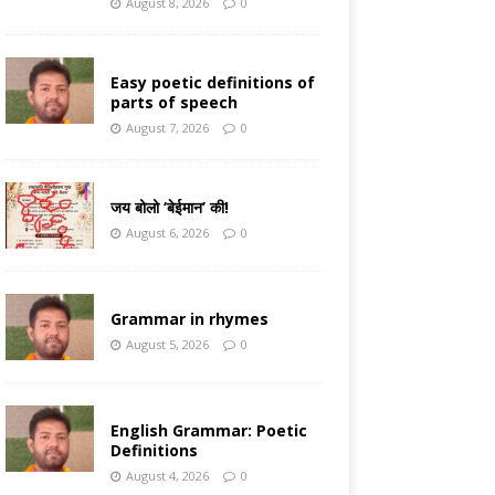
August 8, 2026
0
Easy poetic definitions of
parts of speech
August 7, 2026
0
जय बोलो ‘बेईमान’ की!
August 6, 2026
0
Grammar in rhymes
August 5, 2026
0
English Grammar: Poetic
Definitions
August 4, 2026
0