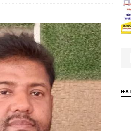
]
Dr. Satyam Kulshreshtha Receives ‘Dainik Jagran iNext Teachers
 2026’
लखनऊ
FEA