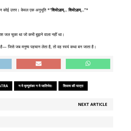
ा, न कोई उत्तर। केवल एक अनुभूति *
“शिवोऽहम्… शिवोऽहम्…”
*
ाश जल चुका था जो कभी बुझने वाला नहीं था।
 है— जिसे जब मनुष्य पहचान लेता है, तो वह स्वयं कथा बन जाता है।
ATRA
न मे मृत्युशंका न मे जातिभेदः
शिवत्व की यात्रा
NEXT ARTICLE